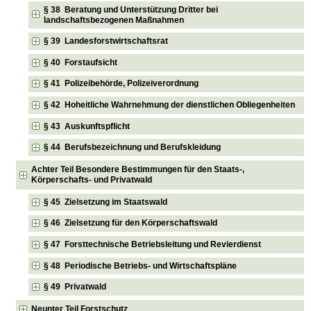
§ 38 Beratung und Unterstützung Dritter bei
landschaftsbezogenen Maßnahmen
§ 39 Landesforstwirtschaftsrat
§ 40 Forstaufsicht
§ 41 Polizeibehörde, Polizeiverordnung
§ 42 Hoheitliche Wahrnehmung der dienstlichen Obliegenheiten
§ 43 Auskunftspflicht
§ 44 Berufsbezeichnung und Berufskleidung
Achter Teil Besondere Bestimmungen für den Staats-,
Körperschafts- und Privatwald
§ 45 Zielsetzung im Staatswald
§ 46 Zielsetzung für den Körperschaftswald
§ 47 Forsttechnische Betriebsleitung und Revierdienst
§ 48 Periodische Betriebs- und Wirtschaftspläne
§ 49 Privatwald
Neunter Teil Forstschutz