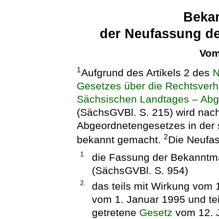
Beka
der Neufassung d
Vom
1
Aufgrund des Artikels 2 des
N
Gesetzes über die Rechtsverhä
Sächsischen Landtages – Ab
(SächsGVBl. S. 215) wird nac
Abgeordnetengesetzes
in der
2
bekannt gemacht.
Die Neufas
1.
die Fassung der Bekannt
(SächsGVBl. S. 954)
2.
das teils mit Wirkung vom 
vom 1. Januar 1995 und tei
getretene
Gesetz
vom 12. J