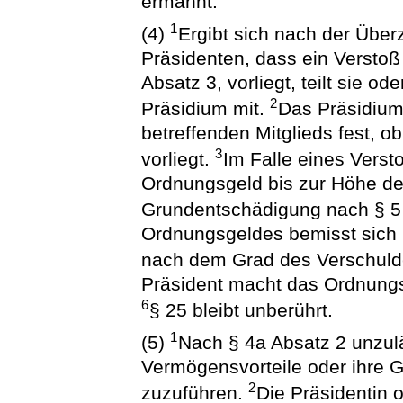
ermahnt.
1
(4)
Ergibt sich nach der Über
Präsidenten, dass ein Verstoß
Absatz 3, vorliegt, teilt sie 
2
Präsidium mit.
Das Präsidium
betreffenden Mitglieds fest, o
3
vorliegt.
Im Falle eines Verst
Ordnungsgeld bis zur Höhe der
Grundentschädigung nach § 5
Ordnungsgeldes bemisst sich 
nach dem Grad des Verschul
Präsident macht das Ordnungs
6
§ 25 bleibt unberührt.
1
(5)
Nach § 4a Absatz 2 unzu
Vermögensvorteile oder ihre 
2
zuzuführen.
Die Präsidentin 