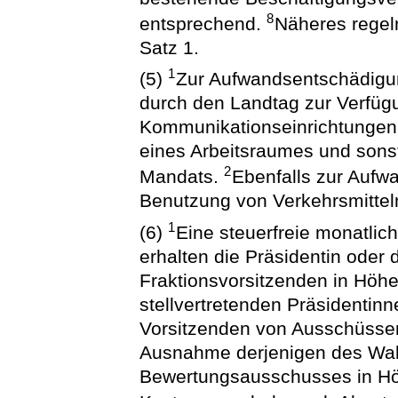
8
entsprechend.
Näheres rege
Satz 1.
1
(5)
Zur Aufwandsentschädigu
durch den Landtag zur Verfügu
Kommunikationseinrichtungen
eines Arbeitsraumes und sons
2
Mandats.
Ebenfalls zur Aufw
Benutzung von Verkehrsmitte
1
(6)
Eine steuerfreie monatli
erhalten die Präsidentin oder 
Fraktionsvorsitzenden in Höhe
stellvertretenden Präsidentin
Vorsitzenden von Ausschüsse
Ausnahme derjenigen des Wa
Bewertungsausschusses in Hö