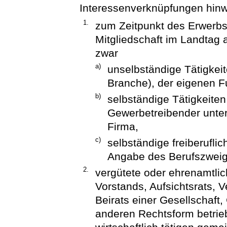
Interessenverknüpfungen hin
1.
zum Zeitpunkt des Erwerbs
Mitgliedschaft im Landtag 
zwar
a)
unselbständige Tätigkei
Branche), der eigenen Fu
b)
selbständige Tätigkeite
Gewerbetreibender unte
Firma,
c)
selbständige freiberuflic
Angabe des Berufszweig
2.
vergütete oder ehrenamtlich
Vorstands, Aufsichtsrats, 
Beirats einer Gesellschaft,
anderen Rechtsform betri