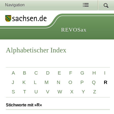
Navigation
REVOSax
Alphabetischer Index
A
B
C
D
E
F
G
H
I
J
K
L
M
N
O
P
Q
R
S
T
U
V
W
X
Y
Z
Stichworte mit »R«