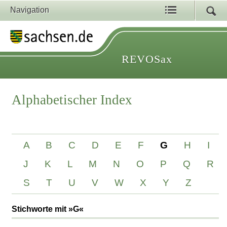
Navigation
REVOSax
Alphabetischer Index
A
B
C
D
E
F
G
H
I
J
K
L
M
N
O
P
Q
R
S
T
U
V
W
X
Y
Z
Stichworte mit »G«